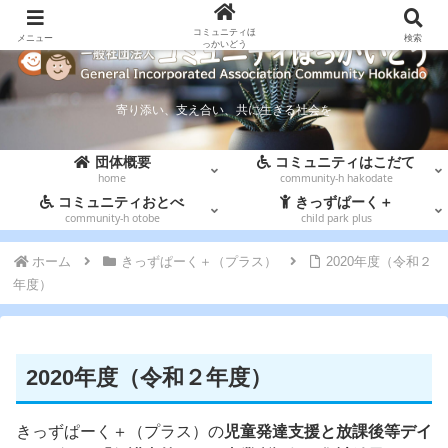
コミュニティほ
メニュー
検索
っかいどう
寄り添い、支え合い、共に生きる社会を
団体概要
コミュニティはこだて
home
community-h hakodate
コミュニティおとべ
きっずぱーく＋
community-h otobe
child park plus
ホーム
きっずぱーく＋（プラス）
2020年度（令和２
年度）
2020年度（令和２年度）
きっずぱーく＋（プラス）の
児童発達支援と放課後等デイ