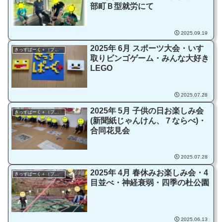
部町Ｂ型就労にて
2025.09.19
2025年 6月 スポーツ大会・いす
きっずぱーく＋（プラス）
取りビンゴゲーム・みんな大好き
LEGO
2025.07.28
2025年 5月 子供の日お楽しみ会
きっずぱーく＋（プラス）
(新聞紙じゃんけん、７ならべ)・
合同花見会
2025.07.28
2025年 4月 春休みお楽しみ会・4
きっずぱーく＋（プラス）
目並べ・神経衰弱・四季の杜公園
2025.06.13