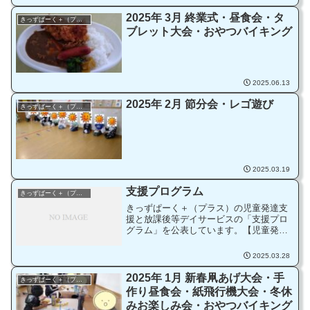
2025年 3月 終業式・昼食会・タ
きっずぱーく＋（プラス）
ブレット大会・おやつバイキング
2025.06.13
2025年 2月 節分会・レゴ遊び
きっずぱーく＋（プラス）
2025.03.19
支援プログラム
きっずぱーく＋（プラス）
きっずぱーく＋（プラス）の児童発達支
援と放課後等デイサービスの「支援プロ
グラム」を公表しています。【児童発達
支援】支援プログラム（公表）【放課後
等デイサービス】支援プログラム（公
2025.03.28
表）
2025年 1月 新春凧あげ大会・手
きっずぱーく＋（プラス）
作り昼食会・紙飛行機大会・冬休
みお楽しみ会・おやつバイキング