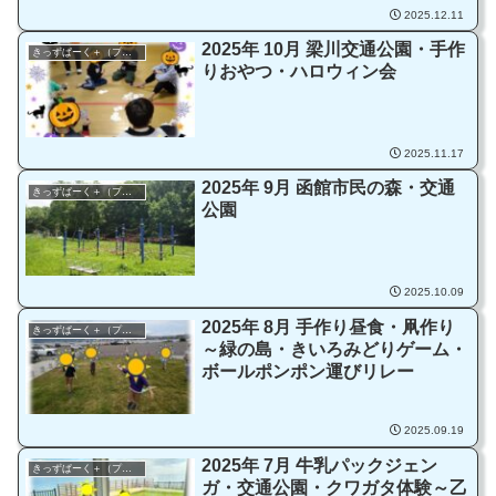
2025.12.11
2025年 10月 梁川交通公園・手作
きっずぱーく＋（プラス）
りおやつ・ハロウィン会
2025.11.17
2025年 9月 函館市民の森・交通
きっずぱーく＋（プラス）
公園
2025.10.09
2025年 8月 手作り昼食・凧作り
きっずぱーく＋（プラス）
～緑の島・きいろみどりゲーム・
ボールポンポン運びリレー
2025.09.19
2025年 7月 牛乳パックジェン
きっずぱーく＋（プラス）
ガ・交通公園・クワガタ体験～乙