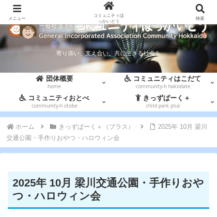
コミュニティほ
メニュー
検索
っかいどう
寄り添い、支え合い、共に生きる社会を
団体概要
コミュニティはこだて
home
community-h hakodate
コミュニティおとべ
きっずぱーく＋
community-h otobe
child park plus
ホーム
きっずぱーく＋（プラス）
2025年 10月 梁川
交通公園・手作りおやつ・ハロウィン会
2025年 10月 梁川交通公園・手作りおや
つ・ハロウィン会