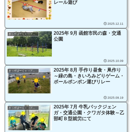
レール遊び
2025.12.11
2025年 9月 函館市民の森・交通
きっずぱーく＋（プラス）
公園
2025.10.09
2025年 8月 手作り昼食・凧作り
きっずぱーく＋（プラス）
～緑の島・きいろみどりゲーム・
ボールポンポン運びリレー
2025.09.19
2025年 7月 牛乳パックジェン
きっずぱーく＋（プラス）
ガ・交通公園・クワガタ体験～乙
部町Ｂ型就労にて