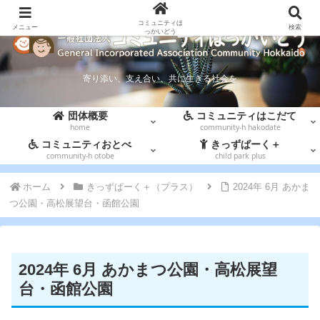
コミュニティほ
メニュー
検索
っかいどう
寄り添い、支え合い、共に生きる社会を
団体概要
コミュニティはこだて
home
community-h hakodate
コミュニティおとべ
きっずぱーく＋
community-h otobe
child park plus
ホーム
きっずぱーく＋（プラス）
2024年 6月 あかま
つ公園・高松展望台・函館公園
2024年 6月 あかまつ公園・高松展望
台・函館公園