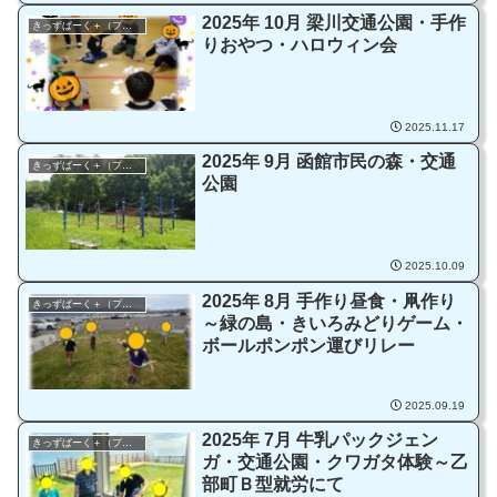
2025年 10月 梁川交通公園・手作
きっずぱーく＋（プラス）
りおやつ・ハロウィン会
2025.11.17
2025年 9月 函館市民の森・交通
きっずぱーく＋（プラス）
公園
2025.10.09
2025年 8月 手作り昼食・凧作り
きっずぱーく＋（プラス）
～緑の島・きいろみどりゲーム・
ボールポンポン運びリレー
2025.09.19
2025年 7月 牛乳パックジェン
きっずぱーく＋（プラス）
ガ・交通公園・クワガタ体験～乙
部町Ｂ型就労にて