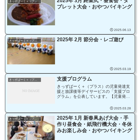
2025年 3月 終業式・昼食会・タ
きっずぱーく＋（プラス）
ブレット大会・おやつバイキング
2025.06.13
2025年 2月 節分会・レゴ遊び
きっずぱーく＋（プラス）
2025.03.19
支援プログラム
きっずぱーく＋（プラス）
きっずぱーく＋（プラス）の児童発達支
援と放課後等デイサービスの「支援プロ
グラム」を公表しています。【児童発達
支援】支援プログラム（公表）【放課後
等デイサービス】支援プログラム（公
2025.03.28
表）
2025年 1月 新春凧あげ大会・手
きっずぱーく＋（プラス）
作り昼食会・紙飛行機大会・冬休
みお楽しみ会・おやつバイキング