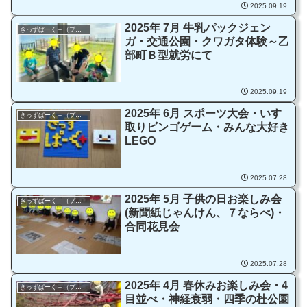
2025.09.19
2025年 7月 牛乳パックジェン
きっずぱーく＋（プラス）
ガ・交通公園・クワガタ体験～乙
部町Ｂ型就労にて
2025.09.19
2025年 6月 スポーツ大会・いす
きっずぱーく＋（プラス）
取りビンゴゲーム・みんな大好き
LEGO
2025.07.28
2025年 5月 子供の日お楽しみ会
きっずぱーく＋（プラス）
(新聞紙じゃんけん、７ならべ)・
合同花見会
2025.07.28
2025年 4月 春休みお楽しみ会・4
きっずぱーく＋（プラス）
目並べ・神経衰弱・四季の杜公園