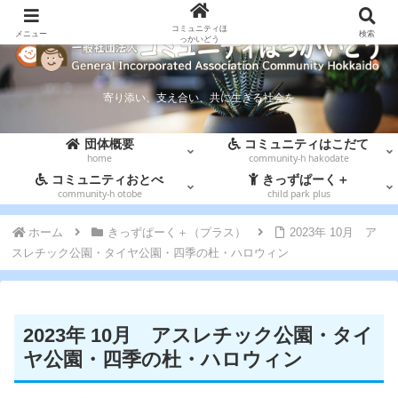
コミュニティほ
メニュー
検索
っかいどう
寄り添い、支え合い、共に生きる社会を
団体概要
コミュニティはこだて
home
community-h hakodate
コミュニティおとべ
きっずぱーく＋
community-h otobe
child park plus
ホーム
きっずぱーく＋（プラス）
2023年 10月 ア
スレチック公園・タイヤ公園・四季の杜・ハロウィン
2023年 10月 アスレチック公園・タイ
ヤ公園・四季の杜・ハロウィン