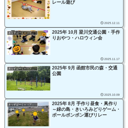
レール遊び
2025.12.11
2025年 10月 梁川交通公園・手作
きっずぱーく＋（プラス）
りおやつ・ハロウィン会
2025.11.17
2025年 9月 函館市民の森・交通
きっずぱーく＋（プラス）
公園
2025.10.09
2025年 8月 手作り昼食・凧作り
きっずぱーく＋（プラス）
～緑の島・きいろみどりゲーム・
ボールポンポン運びリレー