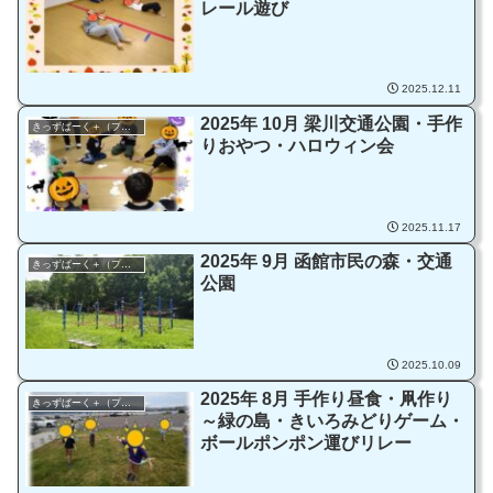
レール遊び
2025.12.11
2025年 10月 梁川交通公園・手作
きっずぱーく＋（プラス）
りおやつ・ハロウィン会
2025.11.17
2025年 9月 函館市民の森・交通
きっずぱーく＋（プラス）
公園
2025.10.09
2025年 8月 手作り昼食・凧作り
きっずぱーく＋（プラス）
～緑の島・きいろみどりゲーム・
ボールポンポン運びリレー