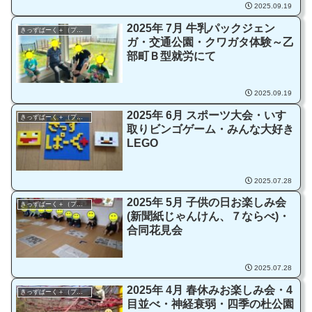
2025.09.19
2025年 7月 牛乳パックジェン
きっずぱーく＋（プラス）
ガ・交通公園・クワガタ体験～乙
部町Ｂ型就労にて
2025.09.19
2025年 6月 スポーツ大会・いす
きっずぱーく＋（プラス）
取りビンゴゲーム・みんな大好き
LEGO
2025.07.28
2025年 5月 子供の日お楽しみ会
きっずぱーく＋（プラス）
(新聞紙じゃんけん、７ならべ)・
合同花見会
2025.07.28
2025年 4月 春休みお楽しみ会・4
きっずぱーく＋（プラス）
目並べ・神経衰弱・四季の杜公園