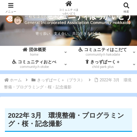
コミュニティほ
メニュー
検索
っかいどう
寄り添い、支え合い、共に生きる社会を
団体概要
コミュニティはこだて
home
community-h hakodate
コミュニティおとべ
きっずぱーく＋
community-h otobe
child park plus
ホーム
きっずぱーく＋（プラス）
2022年 3月 環境
整備・プログラミング・桜・記念撮影
2022年 3月 環境整備・プログラミン
グ・桜・記念撮影