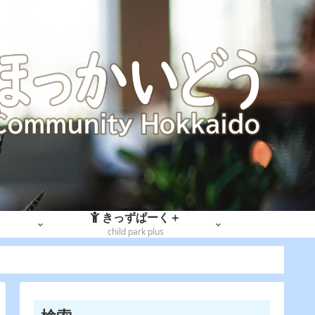
きっずぱーく＋
child park plus