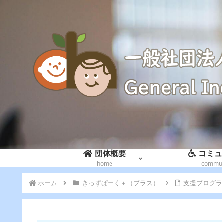
団体概要
コミュ
home
commun
ホーム
きっずぱーく＋（プラス）
支援プログラ