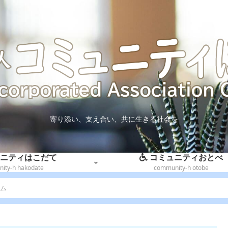
寄り添い、支え合い、共に生きる社会を
ニティはこだて
コミュニティおとべ
ity-h hakodate
community-h otobe
ム